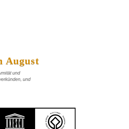
m August
ymität und
verkünden, und