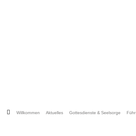
Deutsch
Englisch
Navigation
Willkommen
Aktuelles
Gottesdienste & Seelsorge
Füh
überspringen