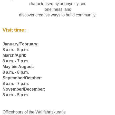
characterised by anonymity and
loneliness, and
discover creative ways to build community.
Visit time:
January/February:
8 a.m. - 5 p.m.
March/April:
8 a.m. - 7 p.m.
May bis August:
8 a.m. - 8 p.m.
September/October:
8 a.m. - 7 p.m.
November/December:
8 a.m. - 5 p.m.
Officehours of the Wallfahrtskuratie