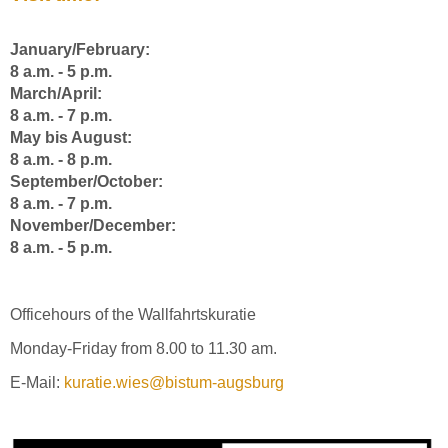
January/February:
8 a.m. - 5 p.m.
March/April:
8 a.m. - 7 p.m.
May bis August:
8 a.m. - 8 p.m.
September/October:
8 a.m. - 7 p.m.
November/December:
8 a.m. - 5 p.m.
Officehours of the Wallfahrtskuratie
Monday-Friday from 8.00 to 11.30 am.
E-Mail:
kuratie.wies@bistum-augsburg