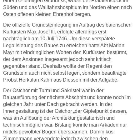
einem U-förmigen Grundriss, wobei der Prälatenstock im
Süden und das Wallfahrtshospitium im Norden einen nach
Osten offenen kleinen Ehrenhof bergen.
Die offizielle Grundsteinlegung im Auftrag des baierischen
Kurfürsten Max Josef III. erfolgte allerdings erst
nachträglich am 10.Juli 1746. Um diese verspätete
Legalisierung des Baues zu erreichen hatte Abt Marian
Mayr mit eindringlichen Worten den Kurfürsten bestürmt,
der dem Ansinnen insgesamt jedoch sehr kritisch
gegenüber stand. Deshalb wollte der Regent den
Grundstein auch nicht selbst legen, sondern beauftragte
Probst Herkulan Kahn aus Diessen mit der Aufgabe.
Der Ostchor mit Turm und Sakristei war in der
Bauausführung der nächste Abschnitt und konnte noch im
gleichen Jahr unter Dach gebracht werden. In der
Innengestaltung ist der Ostchor „der Gipfelpunkt dessen,
was an Auflösung der Architektur gestalterisch und
technisch möglich war. Bislang konnte man Arkaden nur
mittels gewölbter Bogen überspannen. Dominikus
Zimmermann verwendete jedoch zwischen den