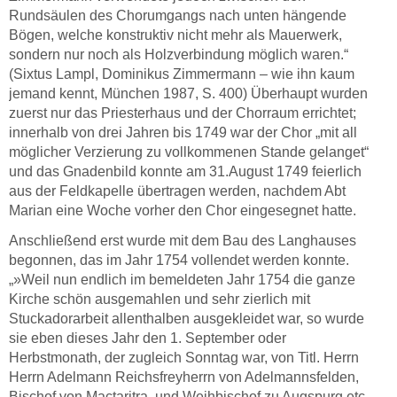
Rundsäulen des Chorumgangs nach unten hängende
Bögen, welche konstruktiv nicht mehr als Mauerwerk,
sondern nur noch als Holzverbindung möglich waren.“
(Sixtus Lampl, Dominikus Zimmermann – wie ihn kaum
jemand kennt, München 1987, S. 400) Überhaupt wurden
zuerst nur das Priesterhaus und der Chorraum errichtet;
innerhalb von drei Jahren bis 1749 war der Chor „mit all
möglicher Verzierung zu vollkommenen Stande gelanget“
und das Gnadenbild konnte am 31.August 1749 feierlich
aus der Feldkapelle übertragen werden, nachdem Abt
Marian eine Woche vorher den Chor eingesegnet hatte.
Anschließend erst wurde mit dem Bau des Langhauses
begonnen, das im Jahr 1754 vollendet werden konnte.
„»Weil nun endlich im bemeldeten Jahr 1754 die ganze
Kirche schön ausgemahlen und sehr zierlich mit
Stuckadorarbeit allenthalben ausgekleidet war, so wurde
sie eben dieses Jahr den 1. September oder
Herbstmonath, der zugleich Sonntag war, von Titl. Herrn
Herrn Adelmann Reichsfreyherrn von Adelmannsfelden,
Bischof von Mactaritra, und Weihbischof zu Augspurg etc.