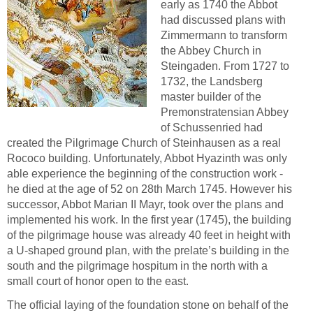
early as 1740 the Abbot
had discussed plans with
Zimmermann to transform
the Abbey Church in
Steingaden. From 1727 to
1732, the Landsberg
master builder of the
Premonstratensian Abbey
of Schussenried had
created the Pilgrimage Church of Steinhausen as a real
Rococo building. Unfortunately, Abbot Hyazinth was only
able experience the beginning of the construction work -
he died at the age of 52 on 28th March 1745. However his
successor, Abbot Marian II Mayr, took over the plans and
implemented his work. In the first year (1745), the building
of the pilgrimage house was already 40 feet in height with
a U-shaped ground plan, with the prelate’s building in the
south and the pilgrimage hospitum in the north with a
small court of honor open to the east.
The official laying of the foundation stone on behalf of the